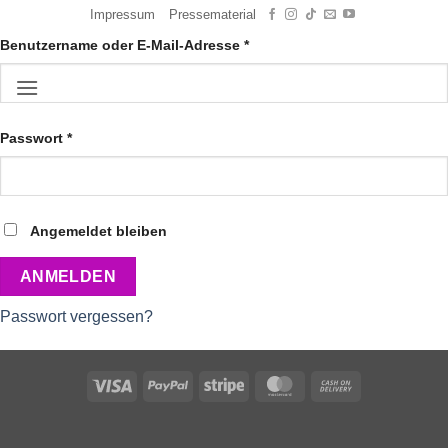
ANMELDEN
Zum
Impressum
Pressematerial
Inhalt
Erforderlich
Benutzername oder E-Mail-Adresse
*
springen
Erforderlich
Passwort
*
Angemeldet bleiben
ANMELDEN
Passwort vergessen?
Visa
PayPal
Stripe
MasterCard
Cash
On
Delivery